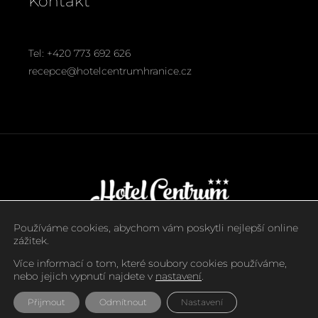
Kontakt
Tel: +420 773 692 626
recepce@hotelcentrumhranice.cz
Používáme cookies, abychom vám poskytli nejlepší online
Copyright - Hotel Centrum Hranice
zážitek.
Více informací o tom, které soubory cookies používáme,
nebo jejich vypnutí najdete v
nastavení
.
Všeobecné obchodní podmínky
Přijmout
Odmítnout
Nastavení